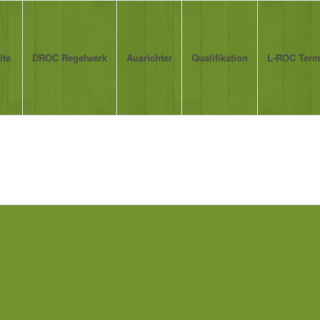
ite
DROC Regelwerk
Ausrichter
Qualifikation
L-ROC Term