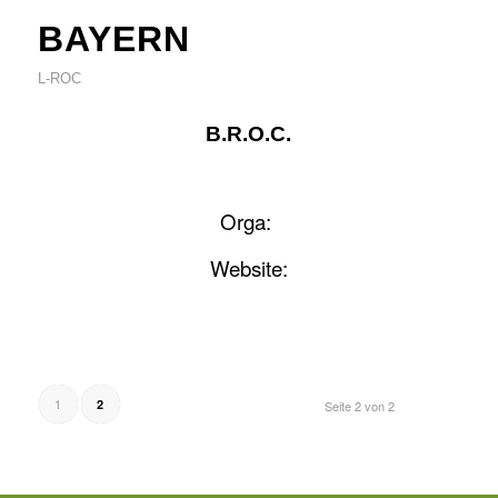
BAYERN
L-ROC
B.R.O.C.
Orga:
Website:
1
2
Seite 2 von 2